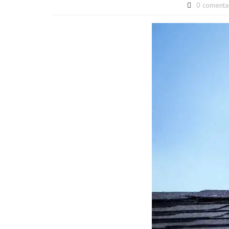
0 comenta
Instalación de a
acondicionado