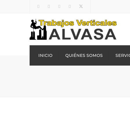
Facebook
LinkedIn
Pinterest
Instagram
Twitter
INICIO
QUIÉNES SOMOS
SERVI
Impermeabiliz
Tejados y Cubi
Canalones
Construcción d
Pinchos antipa
Reformas integ