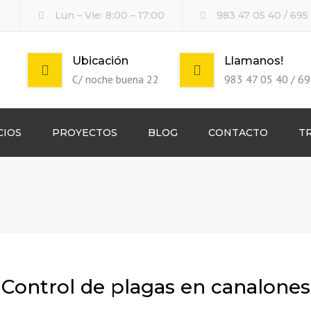
Lun – Vie: 8:00 – 17:00
983 47 05 40
/
695
Ubicación
Llamanos!
C/ noche buena 22
983 47 05 40 / 69
CIOS
PROYECTOS
BLOG
CONTACTO
T
aciones
ertas
e casas
lomas
Control de plagas en canalones
rales