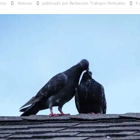
rios
Noticias
publicado por
Redaccion Trabajos Verticales
9 
ire